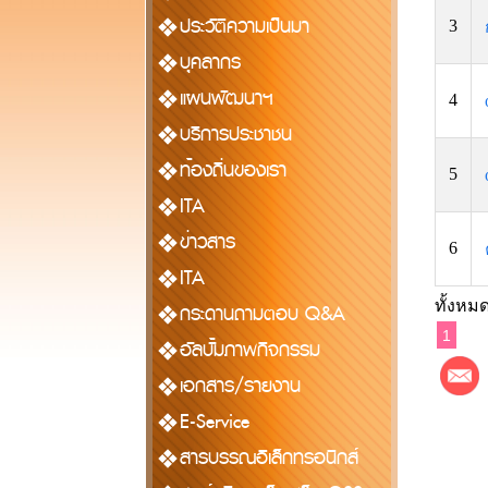
ประวัติความเป็นมา
3
บุคลากร
แผนพัฒนาฯ
4
บริการประชาชน
ท้องถิ่นของเรา
5
ITA
ข่าวสาร
6
ITA
ทั้งหมด
กระดานถามตอบ Q&A
1
อัลบั้มภาพกิจกรรม
เอกสาร/รายงาน
E-Service
สารบรรณอิเล็กทรอนิกส์